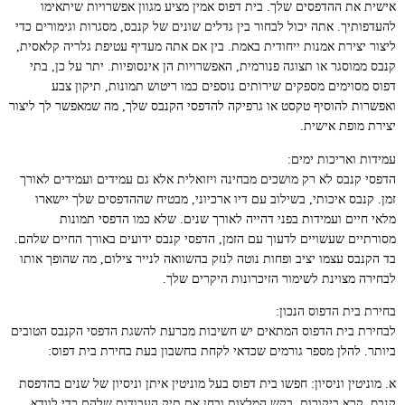
אישית את ההדפסים שלך. בית דפוס אמין מציע מגוון אפשרויות שיתאימו
להעדפותיך. אתה יכול לבחור בין גדלים שונים של קנבס, מסגרות וגימורים כדי
ליצור יצירת אמנות ייחודית באמת. בין אם אתה מעדיף עטיפת גלריה קלאסית,
קנבס ממוסגר או תצוגה פנורמית, האפשרויות הן אינסופיות. יתר על כן, בתי
דפוס מסוימים מספקים שירותים נוספים כמו ריטוש תמונות, תיקון צבע
ואפשרות להוסיף טקסט או גרפיקה להדפסי הקנבס שלך, מה שמאפשר לך ליצור
יצירת מופת אישית.
עמידות ואריכות ימים:
הדפסי קנבס לא רק מושכים מבחינה ויזואלית אלא גם עמידים ועמידים לאורך
זמן. קנבס איכותי, בשילוב עם דיו ארכיוני, מבטיח שההדפסים שלך יישארו
מלאי חיים ועמידות בפני דהייה לאורך שנים. שלא כמו הדפסי תמונות
מסורתיים שעשויים לדעוך עם הזמן, הדפסי קנבס ידועים באורך החיים שלהם.
בד הקנבס עצמו יציב ופחות נוטה לנזק בהשוואה לנייר צילום, מה שהופך אותו
לבחירה מצוינת לשימור הזיכרונות היקרים שלך.
בחירת בית הדפוס הנכון:
לבחירת בית הדפוס המתאים יש חשיבות מכרעת להשגת הדפסי הקנבס הטובים
ביותר. להלן מספר גורמים שכדאי לקחת בחשבון בעת בחירת בית דפוס:
א. מוניטין וניסיון: חפשו בית דפוס בעל מוניטין איתן וניסיון של שנים בהדפסת
קנבס. קרא ביקורות, בקש המלצות ובחן את תיק העבודות שלהם כדי לוודא