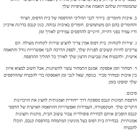
שהמומחיות שלהם תואמת את הציפיות שלך.
ב. איכות וחומרים: בירור לגבי תהליכי ההדפסה של בית הדפוס, הציוד
והחומרים בהם הם משתמשים. חומרים באיכות גבוהה, כגון קנבס בדרגת ארכיון
ודיו עמיד בפני דהייה, חיוניים להדפסים עמידים לאורך זמן.
ג. שירות לקוחות: בית דפוס אמין צריך להציע שירות לקוחות מעולה. הם
צריכים להיות קשובים לפניות שלך, לספק הדרכה לגבי אפשרויות גודל והתאמה
אישית, ולהבטיח את שביעות הרצון שלך לאורך כל תהליך ההדפסה.
ד. תמחור וזמן אספקה: אמנם התמחור עשוי להשתנות, אבל חשוב למצוא איזון
בין איכות ובמחיר סביר. בנוסף, שאל לגבי זמן האספקה כדי להבטיח שההדפסים
שלך יסופקו בזמן.
סיכום:
הדפסת תמונות קנבס מספקת דרך ייחודית ואמנותית להציג את הזיכרונות
היקרים שלך. הטקסטורה, העמידות ואפשרויות ההתאמה האישית של הדפסי
קנבס הופכים אותם לבחירה פופולרית עבור עיצוב הבית, מתנות ותצוגות
אמנותיות. בבחירת בית דפוס בעל מוניטין המתמחה בהדפסת קנבס, תוכלו
להבטיח