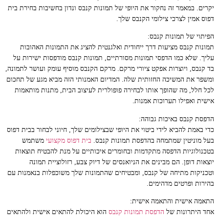
יקרים. במאמר זה נחקור את היופי של תמונות קנבס ונדון בחשיבות בחירת בית
דפוס אמין לצרכי צילומי הקנבס שלך.
הפיתוי של תמונות קנבס:
תמונות קנבס מציעות דרך ייחודית ואלגנטית להציג את התמונות האהובות
עליך. שלא כמו הדפסי תמונות מסורתיים, תמונות קנבס מודפסות ישירות על
בד קנבס, ויוצרות אפקט ציורי מרקם. מרקם הקנבס מוסיף עומק ועושר לתמונה,
ומשפר את המשיכה החזותית שלה. המדיום האמנותי הזה מביא מגע של תחכום
לכל חלל, מה שהופך אותו לבחירה פופולרית לעיצוב הבית, מתנות מותאמות
אישית ואפילו תערוכות אמנות.
הדפסת קנבס באיכות גבוהה:
כדי באמת להביא לידי ביטוי את היופי שבצילומים שלך, חיוני לבחור בבית דפוס
בעל מוניטין שמתמחה בהדפסת תמונות קנבס.
בית דפוס מקצועי
משתמש
בטכנולוגיות הדפסה מתקדמות ובחומרים איכותיים על מנת להבטיח תוצאות
יוצאות דופן. הם מבינים את הניואנסים של דיוק צבע, רזולוציית תמונה
וטכניקות מתיחה של קנבס, ומבטיחים שהתמונות שלך משוכפלות בנאמנות עם
בהירות ופרטים מדהימים.
התאמה אישית והתאמה אישית:
אחד היתרונות של
הדפסת תמונות קנבס
הוא היכולת להתאים אישית ולהתאים