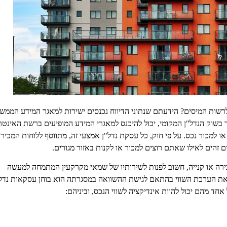
רשות המיסים? הידעתם שנתוני הדיווח נכנסים ישירות למאגר המידע הממש
חר בשוק הנדל"ן המקומי, יכול להיכנס למאגרי המידע המופיעים ברשת האינטר
או למכור נכס. על פי חוק, כל עסקת נדל"ן אמצעי זה, מתווסף ללוחות המכיר
 זהים לאילו שאתם רוצים למכור או לקנות באזור מגורים.
ירה או קנייה, חשוב לפנות לשירותיו של שמאי מקרקעין המתמחה למעשה
ס את הערכת השווי בהתאם לגישת ההשוואה במסגרתה הוא בוחן עסקאות נדל
ד מהם יכול להוות אינדיקציה לשווי הנכס, וביניהם: