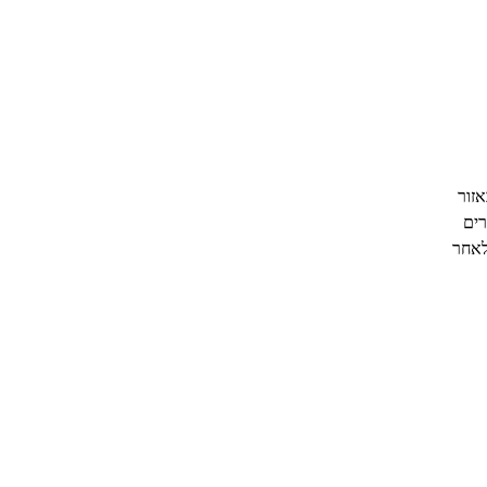
זור
רים
לאחר