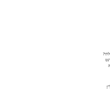
לתי?
נט
ה
"ן