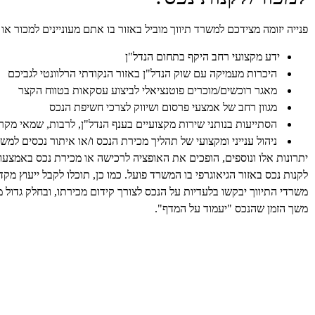
פנייה יזומה מצידכם למשרד תיווך מוביל באזור בו אתם מעוניינים למכור א
ידע מקצועי רחב היקף בתחום הנדל"ן
היכרות מעמיקה עם שוק הנדל"ן באזור הנקודתי הרלוונטי לגביכם
מאגר רוכשים/מוכרים פוטנציאלי לביצוע עסקאות בטווח הקצר
מגוון רחב של אמצעי פרסום ושיווק לצרכי חשיפת הנכס
הסתייעות בנותני שירות מקצועיים בענף הנדל"ן, לרבות, שמאי מקרקע
ניהול ענייני ומקצועי של תהליך מכירת הנכס ו/או איתור נכסים למש
יתרונות אלו ונוספים, הופכים את האופציה לרכישה או מכירת נכס באמצעות 
לקנות נכס באזור הגיאוגרפי בו המשרד פועל. כמו כן, תוכלו לקבל ייעוץ מק
משרדי התיווך יבקשו בלעדיות על הנכס לצורך קידום מכירתו, ובחלק גדו
משך הזמן שהנכס "יעמוד על המדף".