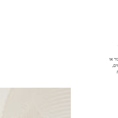
ר או
ים,