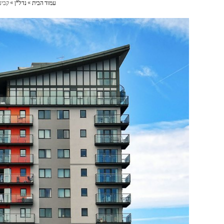
עמוד הבית
»
נדל"ן
»
קביע