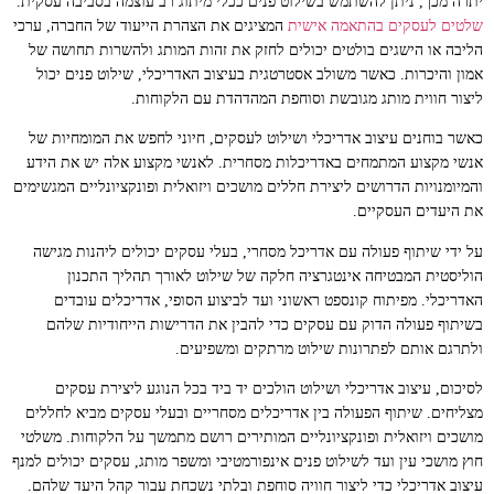
יתרה מכך, ניתן להשתמש בשילוט פנים ככלי מיתוג רב עוצמה בסביבה עסקית.
שלטים לעסקים בהתאמה אישית
המציגים את הצהרת הייעוד של החברה, ערכי
הליבה או הישגים בולטים יכולים לחזק את זהות המותג ולהשרות תחושה של
אמון והיכרות. כאשר משולב אסטרטגית בעיצוב האדריכלי, שילוט פנים יכול
ליצור חווית מותג מגובשת וסוחפת המהדהדת עם הלקוחות.
כאשר בוחנים עיצוב אדריכלי ושילוט לעסקים, חיוני לחפש את המומחיות של
אנשי מקצוע המתמחים באדריכלות מסחרית. לאנשי מקצוע אלה יש את הידע
והמיומנויות הדרושים ליצירת חללים מושכים ויזואלית ופונקציונליים המגשימים
את היעדים העסקיים.
על ידי שיתוף פעולה עם אדריכל מסחרי, בעלי עסקים יכולים ליהנות מגישה
הוליסטית המבטיחה אינטגרציה חלקה של שילוט לאורך תהליך התכנון
האדריכלי. מפיתוח קונספט ראשוני ועד לביצוע הסופי, אדריכלים עובדים
בשיתוף פעולה הדוק עם עסקים כדי להבין את הדרישות הייחודיות שלהם
ולתרגם אותם לפתרונות שילוט מרתקים ומשפיעים.
לסיכום, עיצוב אדריכלי ושילוט הולכים יד ביד בכל הנוגע ליצירת עסקים
מצליחים. שיתוף הפעולה בין אדריכלים מסחריים ובעלי עסקים מביא לחללים
מושכים ויזואלית ופונקציונליים המותירים רושם מתמשך על הלקוחות. משלטי
חוץ מושכי עין ועד לשילוט פנים אינפורמטיבי ומשפר מותג, עסקים יכולים למנף
עיצוב אדריכלי כדי ליצור חוויה סוחפת ובלתי נשכחת עבור קהל היעד שלהם.