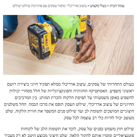
עמוד הבית
»
בעלי מקצוע
»
עיצוב אדריכלי: שיפור עסקים עם פתרונות שילוט יעילים
בעולם התחרותי של עסקים, עיצוב אדריכלי ממלא תפקיד חיוני ביצירת רושם
ראשוני משפיע. האסתטיקה החזותית והפונקציונליות של חלל מסחרי יכולות
להשפיע באופן משמעותי על תפיסת הלקוח והכרת המותג. בין המרכיבים
החיוניים של עיצוב אדריכלי, שילוט העסק תופס את מרכז הבמה. החל משלטים
חיצוניים המושכים תשומת לב ועד שילוט פנים המשפר את חווית הלקוח, שלט
מעוצב יכול להיות כלי רב עוצמה לכל עסק.
שילוט חוץ משמש כפנים של עסק, לוכד את תשומת הלב של לקוחות
פוטנציאליים ומזמין אותם לחקור הלאה. שלט חיצוני מבוצע היטב לא רק מעביר