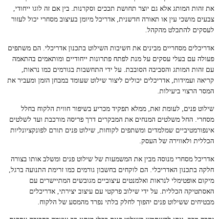
את זהות המותג אלא גם יוצר תחושת תככים וסקרנות. בין אם זה לוגו ייחודי,
צבעים מושכי עין או תאורה חדשנית, אדריכל מיומן בעיצוב מסחרי יכול לעזור
לעסקים להתבלט מהקהל.
אדריכלים מסחריים מבינים את חשיבות השילוט בתכנון אדריכלי. הם משתפים
פעולה עם בעלי עסקים על מנת לפתח פתרונות ייחודיים ומותאמים בהתאמה
עם זהות המותג והסביבה הסובבת. על ידי התחשבות בגורמים כמו נראות,
קריאה ועמידות, אדריכלים יכולים ליצור שילוט שעומד במבחן הזמן ומעביר את
המסר הרצוי ביעילות.
שילוט פנים, לעומת זאת, ממלא תפקיד מכריע בשיפור חווית הלקוח בחלל
מסחרי. החל משלטים המנחים את המבקרים דרך פריסה מורכבת ועד לשלטים
אינפורמטיביים שמלמדים ומשתפים לקוחות, שילוט פנים תורם לפונקציונליות
הכללית ולאווירה של העסק.
אדריכל מסחרי מנוסה מבין את המשמעות של שילוט פנים ומשלב אותו בצורה
חלקה בתכנון האדריכלי. הם לוקחים בחשבון גורמים כמו זרימת התנועה ברגל,
מיקום אופטימלי לנראות ואלמנטים עיצוביים מגובשים המתיישרים עם
האסתטיקה הכללית. על ידי שילוב פרקטי עם עיצוב יצירתי, אדריכלים
מבטיחים ששילוט פנים יהפוך לחלק בלתי נפרד מהמסע של הלקוח.