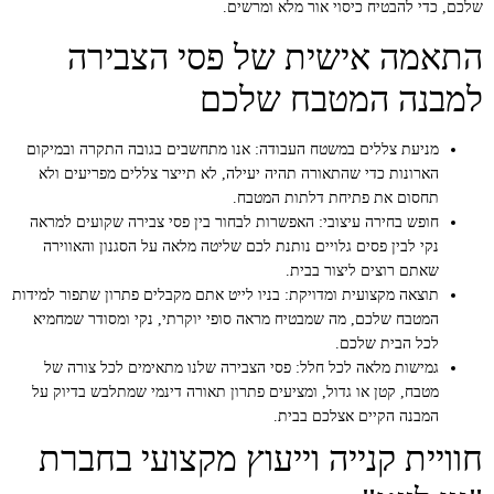
שלכם, כדי להבטיח כיסוי אור מלא ומרשים.
התאמה אישית של פסי הצבירה
למבנה המטבח שלכם
מניעת צללים במשטח העבודה:
אנו מתחשבים בגובה התקרה ובמיקום
הארונות כדי שהתאורה תהיה יעילה, לא תייצר צללים מפריעים ולא
תחסום את פתיחת דלתות המטבח.
חופש בחירה עיצובי:
האפשרות לבחור בין פסי צבירה שקועים למראה
נקי לבין פסים גלויים נותנת לכם שליטה מלאה על הסגנון והאווירה
שאתם רוצים ליצור בבית.
תוצאה מקצועית ומדויקת:
בניו לייט אתם מקבלים פתרון שתפור למידות
המטבח שלכם, מה שמבטיח מראה סופי יוקרתי, נקי ומסודר שמחמיא
לכל הבית שלכם.
גמישות מלאה לכל חלל:
פסי הצבירה שלנו מתאימים לכל צורה של
מטבח, קטן או גדול, ומציעים פתרון תאורה דינמי שמתלבש בדיוק על
המבנה הקיים אצלכם בבית.
חוויית קנייה וייעוץ מקצועי בחברת