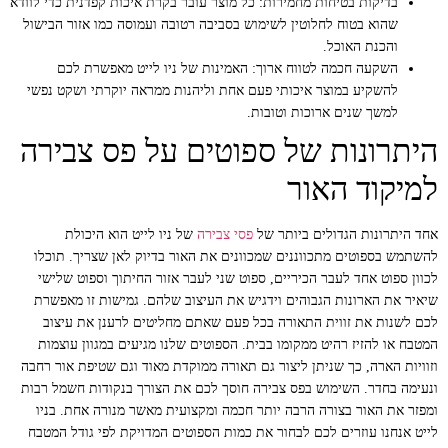
בדיקות בטיחות מחמירות:
כל מוצר עובר בקרת איכות קפדנית כדי לוודא
שהוא בטוח לחלוטין לשימוש בסביבה רטובה ועמוסה כמו אזור הבישול
והכנת האוכל.
השקעה חכמה לטווח ארוך:
האמינות של ניו לייט מאפשרת לכם
להשקיע במוצר איכותי פעם אחת וליהנות ממראה יוקרתי ושקט נפשי
למשך שנים ארוכות וטובות.
היתרונות של ספוטים על פס צבירה
למיקוד האור
אחד היתרונות הגדולים ביותר של
פסי צבירה
של ניו לייט הוא היכולת
להשתמש בספוטים מתכווננים שמכוונים את האור בדיוק לאן שצריך. תוכלו
לכוון ספוט אחד לעבר הכיריים, ספוט שני לעבר אזור החיתוך וספוט שלישי
שיאיר את הארונות הגבוהים וידגיש את העיצוב שלהם. גמישות זו מאפשרת
לכם לשנות את זווית התאורה בכל פעם שאתם מחליטים לרענן את עיצוב
המטבח או להזיז רהיט ממקומו בבית. הספוטים שלנו מגיעים במגוון עוצמות
וזוויות הארה, כך שניתן ליצור גם תאורה ממוקדת מאוד וגם שטיפת אור רחבה
ונעימה בחדר. השימוש בפס צבירה חוסך לכם את הצורך בנקודות חשמל רבות
ומפזר את האור בצורה הרבה יותר חכמה ומקצועית מאשר מנורה אחת. בניו
לייט אנחנו עוזרים לכם לבחור את כמות הספוטים המדויקת לפי גודל המטבח