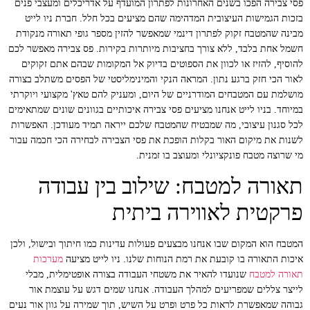
פסי צבירה הפכו בשנים האחרונות לפתרון המועדף על אדריכלים ומעצבי פנים
בזכות הגמישות העיצובית המדהימה שהם מציעים בכל חלל. חברת ניו לייט
מבינה שהמטבח זקוק לפתרון דינמי שמאפשר להזין מספר גופי תאורה מנקודת
חשמל אחת בלבד, ללא צורך בחציבות מיותרות בקירות. פס צבירה מאפשר לכם
להוסיף, להזיז או לכוון את הספוטים בדיוק אל המקומות שבהם אתם זקוקים
לאור הכי חזק ברגע נתון. המראה הנקי והמינימליסטי של הפסים משתלב בצורה
מושלמת עם המטבחים המודרניים של היום, ומעניק להם טאץ' מקצועי ויוקרתי
במיוחד. בניו לייט אנחנו מציעים פסי צבירה איכותיים בגוונים שונים שמתאימים
לכל סגנון עיצובי, מה שמבטיח שהמטבח שלכם ייראה תמיד מעודכן. האפשרות
לשנות את מיקום האור בקלות הופכת את פסי הצבירה לבחירה הכי חכמה עבור
מי שרוצה מטבח פונקציונלי ומעוצב בו זמנית.
תאורה למטבח: שילוב בין עבודה
פרקטית לאווירה ביתית
המטבח הוא המקום שבו אנחנו מבצעים פעולות עדינות כמו חיתוך ובישול, ולכן
איכות התאורה בו קובעת את רמת הנוחות שלנו. ניו לייט מציעה
מערכות
תאורה למטבח
שנועדו להאיר את משטחי העבודה בצורה אופטימלית, מבלי
לייצר צללים שמפריעים למהלך העבודה. אנחנו שמים דגש על עוצמת אור
גבוהה שמאפשרת לראות כל פרט ופרט על השיש, תוך שמירה על גוון אור נעים