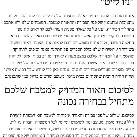
"ניו לייט"
אנחנו מזמינים אתכם להגיע לאולם התצוגה של ניו לייט כדי להתרשם מקרוב
מהאיכות ומהמגוון של פסי הצבירה והתאורה למטבח. המומחים שלנו ילוו אתכם
בתהליך הבחירה, יענו על כל שאלה טכנית ויעזרו לכם להתאים את גופי
התאורה לתקציב ולסגנון האישי. אנחנו מבינים שבחירת תאורה למטבח היא
החלטה חשובה, ולכן אנחנו מאפשרים לכם לראות את עוצמות האור השונות
בשידור חי. השירות שלנו כולל הסברים על התקנה נכונה וטיפים לתחזוקה
שתשמור על המנורות שלכם במצב מעולה לאורך זמן רב בבית. אלפי לקוחות
כבר בחרו לשדרג את המטבח שלהם עם ניו לייט ונהנים משילוב של שירות
אדיב, מוצרים מעולים ומחירים הוגנים. אנחנו כאן כדי לוודא שכל רכישה אצלנו
תהיה חוויה חיובית שתסתיים בבית מואר, מעוצב ומרשים בדיוק כמו שתכננתם.
לסיכום האור המדויק למטבח שלכם
מתחיל בבחירה נכונה
לסיכום, שילוב של פסי צבירה ותאורה איכותית למטבח הוא המפתח ליצירת
חלל עבודה מזמין, מעוצב ונוח לשימוש יומיומי לכל המשפחה. חברת ניו לייט
מציעה לכם את הפתרונות החדשניים ביותר בשוק, המשלבים איכות חומרים
גבוהה, עיצוב מודרני וטכנולוגיית לד חסכונית במיוחד. הגמישות של פסי הצבירה