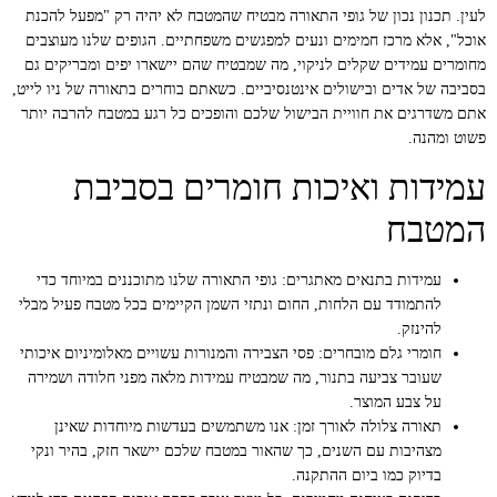
לעין. תכנון נכון של גופי התאורה מבטיח שהמטבח לא יהיה רק "מפעל להכנת
אוכל", אלא מרכז חמימים ונעים למפגשים משפחתיים. הגופים שלנו מעוצבים
מחומרים עמידים שקלים לניקוי, מה שמבטיח שהם יישארו יפים ומבריקים גם
בסביבה של אדים ובישולים אינטנסיביים. כשאתם בוחרים בתאורה של ניו לייט,
אתם משדרגים את חוויית הבישול שלכם והופכים כל רגע במטבח להרבה יותר
פשוט ומהנה.
עמידות ואיכות חומרים בסביבת
המטבח
עמידות בתנאים מאתגרים:
גופי התאורה שלנו מתוכננים במיוחד כדי
להתמודד עם הלחות, החום ונתזי השמן הקיימים בכל מטבח פעיל מבלי
להינזק.
חומרי גלם מובחרים:
פסי הצבירה והמנורות עשויים מאלומיניום איכותי
שעובר צביעה בתנור, מה שמבטיח עמידות מלאה מפני חלודה ושמירה
על צבע המוצר.
תאורה צלולה לאורך זמן:
אנו משתמשים בעדשות מיוחדות שאינן
מצהיבות עם השנים, כך שהאור במטבח שלכם יישאר חזק, בהיר ונקי
בדיוק כמו ביום ההתקנה.