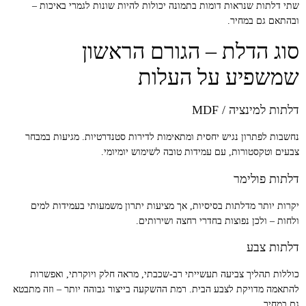
שתי דלתות שנראות דומות בתמונה יכולות להיות שונות לגמרי באיכות –
ובהתאם גם במחיר.
סוג הדלת – הגורם הראשון
שמשפיע על העלות
דלתות למינציה / MDF
נחשבות לפתרון נגיש יחסית ומתאימות לדירות סטנדרטיות. מגיעות במבחר
צבעים וטקסטורות, עם עמידות טובה לשימוש יומיומי.
דלתות פולימר
יקרות יותר מדלתות בסיסיות, אך מציעות יתרון משמעותי בעמידות למים
ולחות – ולכן נפוצות בחדרי רחצה ושירותים.
דלתות צבע
כוללות תהליך צביעה תעשייתי רב-שכבתי, מראה חלק ויוקרתי, ואפשרות
להתאמה מדויקת לצבע הבית. רמת ההשקעה בייצור גבוהה יותר – וזה מתבטא
גם במחיר.