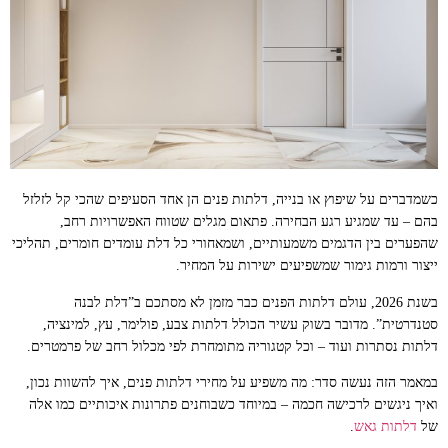
כשמדברים על שיפוץ או בנייה, דלתות פנים הן אחד הסעיפים שהכי קל לזלזל
בהם – עד שמגיע רגע הבחירה. פתאום מגלים שטווח האפשרויות רחב,
שהפערים בין הדגמים משמעותיים, ושמאחורי כל דלת עומדים חומרים, תהליכי
ייצור ורמות גימור שמשפיעים ישירות על המחיר.
בשנת 2026, עולם דלתות הפנים כבר מזמן לא מסתכם ב”דלת לבנה
סטנדרטית”. מדובר בשוק עשיר הכולל דלתות צבע, פולימר, עץ, למינציה,
דלתות נסתרות ועוד – וכל קטגוריה מתומחרת לפי מכלול רחב של פרמטרים.
במאמר הזה נעשה סדר: מה משפיע על מחירי דלתות פנים, איך להשוות נכון,
ואיך ניגשים לרכישה חכמה – במיוחד כשבוחנים פתרונות איכותיים כמו אלה
של
דלתות גאש
.